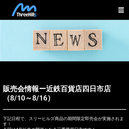
内
メ
容
ニ
を
ュ
ー
ス
キ
ッ
プ
販売会情報ー近鉄百貨店四日市店
（8/10～8/16）
下記日程で、スリーヒルズ商品の期間限定即売会が実施されま
す！