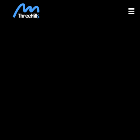
内
メ
容
ニ
を
ュ
ー
ス
キ
ッ
プ